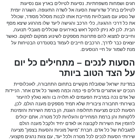
חגים ושמחות משפחתיות. נסיעות לטיולים בארץ וגם נסיעות
לטיולים בחו"ל שדורשות הסעה אל לשדה התעופה. השגרה יומית
של נוסע עם מוגבלויות מחייבת אותו לבנות מסלול מסודר, שכולל
את כל דרכי ההגעה, כלי הרכב והגישה ליעד שלו מהרגע שיצא מסף
הבית. לכן לא ניתן להקל ראש באירועים שכוללים מוגבלי תנועה,
וחייבים למצוא להם פתרונות מספקים לשינוע ממקום למקום. כאשר
יוצאים כבר לדרך, הרכבים חייבים לעמוד בסטנדרט הבטיחות על
מנת לשמור על חיי הנוסעים.
הסעות לנכים –
מתחילים כל יום
על הצד הטוב ביותר
במדינת ישראל שסובלת מקשיים בתחום התחבורה, לאוכלוסיית
הנכים יש אתגרים גדולים פי כמה וכמה מאשר כל אדם אחר. הניידות
של אדם נכה במרבית הפעמים לא תלויה בו והוא נאלץ להיעזר
בשירותי תחבורה ציבורית שלא תמיד מספקים מענה הולם. לכן,
הסעות לכנים מציעות תחלופה הוגנת, הן ברמת השירות והזמינות
ללקוחות והן ברמת המחירים והעלויות לכל מטרה. אתם יכולים
להזמין את השירות לקבוצה או לאדם יחיד ולקבל מענה הולם
למגבלות של כל אדם. חברת "מישל מוניות והסעות בצפון" מציעה
שירותי הסעות לנכים לכל מטרה ולכל יעד, עם צוות נהגים מקצועי.