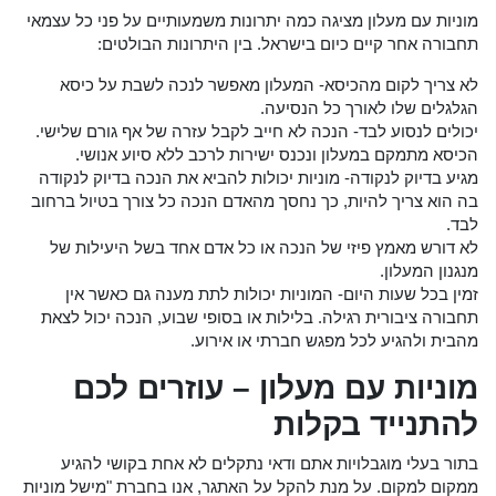
מוניות עם מעלון מציגה כמה יתרונות משמעותיים על פני כל עצמאי
תחבורה אחר קיים כיום בישראל. בין היתרונות הבולטים:
לא צריך לקום מהכיסא- המעלון מאפשר לנכה לשבת על כיסא
הגלגלים שלו לאורך כל הנסיעה.
יכולים לנסוע לבד- הנכה לא חייב לקבל עזרה של אף גורם שלישי.
הכיסא מתמקם במעלון ונכנס ישירות לרכב ללא סיוע אנושי.
מגיע בדיוק לנקודה- מוניות יכולות להביא את הנכה בדיוק לנקודה
בה הוא צריך להיות, כך נחסך מהאדם הנכה כל צורך בטיול ברחוב
לבד.
לא דורש מאמץ פיזי של הנכה או כל אדם אחד בשל היעילות של
מנגנון המעלון.
זמין בכל שעות היום- המוניות יכולות לתת מענה גם כאשר אין
תחבורה ציבורית רגילה. בלילות או בסופי שבוע, הנכה יכול לצאת
מהבית ולהגיע לכל מפגש חברתי או אירוע.
מוניות עם מעלון –
עוזרים לכם
להתנייד בקלות
בתור בעלי מוגבלויות אתם ודאי נתקלים לא אחת בקושי להגיע
ממקום למקום. על מנת להקל על האתגר, אנו בחברת "מישל מוניות