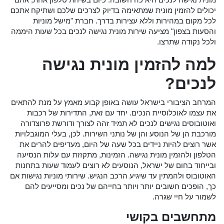
יכולים להזמין מונית שמתאימה בדיוק לצרכים שלכם ושתיקח אתכם
לכל מקום במהירות וללא עצירות בדרך. חברת "מישל מוניות
והסעות בצפון" מציעה שירות מונית נגישה לנכים בכל שעות היממה
ולכל נקודה שתרצו.
למה להזמין מונית נגישה
לנכים?
המרחב הציבורי בישראל עושה באופן קבוע מאמץ על מנת להתאים
את עצמו לאוכלוסיית הנכים. יחד עם זאת, התדירות של רכבות
ואוטובוסים נגישים לנכים לא תמיד זהה לצורך ודורשת פרוצדורה
מורכבת הן של הנוסע והן של נותני השירות. לכן, בעלי המוגבלויות
אשר רוצים להיות ניידים בכל שעה של היום, מעדיפים להרים את
הטלפון ולהזמין מונית נגישה. הזמינות, מתקזזת עם עלות הנסיעה
ובייחוד בחום של ישראל, הנוסעים לא רוצים לעמוד שעות בתחנות
האוטובוס ולהמתין עד שיגיע הרכב הנגיש. שירותי מוניות נגישות אם
כך, הופכים חשובים יותר ויותר בחייהם של נכים ומסייעים להם
לשמור על חיי שגרה.
מתחשבים בקושי