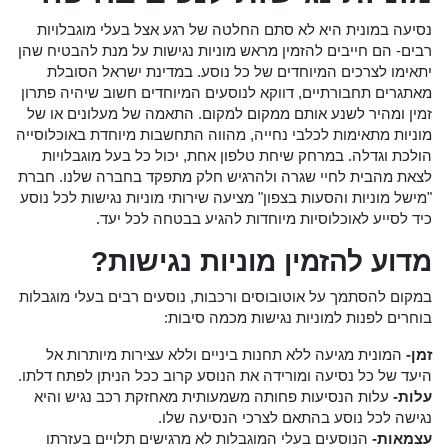
נסיעה במונית היא לא סתם החלטה של רגע אצל בעלי מוגבלויות
רבים- הם חייבים להזמין מראש מוניות נגישות על מנת להבטיח שהן
יתאימו לצרכים המיוחדים של כל נוסע. במדינת ישראל הסובלת
מאתגרים תחבורתיים, דווקא לנוסעים המיוחדים חשוב שיהיה פתרון
זמין ומהיר לשנע אותם ממקום למקום. התאמה של מעלונים או של
מוניות מתאימות לכלבי נחייה, מהווה התחשבות מיוחדת באוכלוסייה
הולכת וגדלה. במרחק שיחת טלפון אחת, יכול כל בעל מוגבלויות
לצאת מהבית לחיי שגרה ולהרגיש חלק מתפקד בחברה שלנו. חברת
"מישל מוניות והסעות בצפון" מציעה שירותי מוניות נגישות לכל נוסע
כיד לסייע לאוכלוסיות מיוחדות להגיע בבטחה לכל יעד.
מדוע להזמין מוניות נגישות?
במקום להסתמך על אוטובוסים ורכבות, נוסעים רבים בעלי מוגבלות
בוחרים לפנות למוניות נגישות מכמה סיבות:
זמן-
המונית מגיעה ללא תחנות ביניים וללא עצירות מיותרות אל
היעד של כל נסיעה ומורידה את הנוסע קרוב ככל הניתן לפתח דלתו.
עלות-
עלות הנסיעות פחותה משמעותית מאחזקת רכב נגיש והיא
נגישה לכל נוסע בהתאם לצרכי הנסיעה שלו.
עצמאות-
הנוסעים בעלי המוגבלות לא מרגישים תלויים בעזרתו