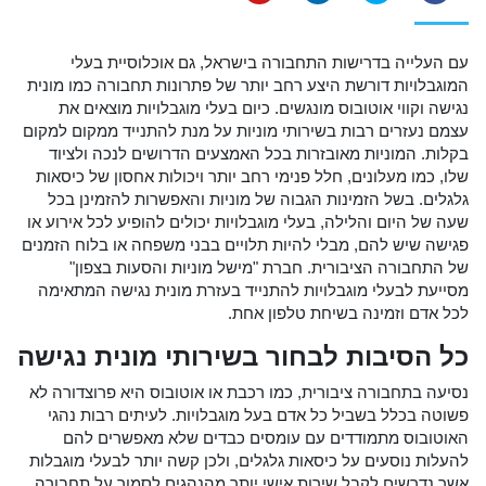
עם העלייה בדרישות התחבורה בישראל, גם אוכלוסיית בעלי
המוגבלויות דורשת היצע רחב יותר של פתרונות תחבורה כמו מונית
נגישה וקווי אוטובוס מונגשים. כיום בעלי מוגבלויות מוצאים את
עצמם נעזרים רבות בשירותי מוניות על מנת להתנייד ממקום למקום
בקלות. המוניות מאובזרות בכל האמצעים הדרושים לנכה ולציוד
שלו, כמו מעלונים, חלל פנימי רחב יותר ויכולות אחסון של כיסאות
גלגלים. בשל הזמינות הגבוה של מוניות והאפשרות להזמינן בכל
שעה של היום והלילה, בעלי מוגבלויות יכולים להופיע לכל אירוע או
פגישה שיש להם, מבלי להיות תלויים בבני משפחה או בלוח הזמנים
של התחבורה הציבורית. חברת "מישל מוניות והסעות בצפון"
מסייעת לבעלי מוגבלויות להתנייד בעזרת מונית נגישה המתאימה
לכל אדם וזמינה בשיחת טלפון אחת.
כל הסיבות לבחור בשירותי מונית נגישה
נסיעה בתחבורה ציבורית, כמו רכבת או אוטובוס היא פרוצדורה לא
פשוטה בכלל בשביל כל אדם בעל מוגבלויות. לעיתים רבות נהגי
האוטובוס מתמודדים עם עומסים כבדים שלא מאפשרים להם
להעלות נוסעים על כיסאות גלגלים, ולכן קשה יותר לבעלי מוגבלות
אשר נדרשים לקבל שירות אישי יותר מהנהגים לסמוך על תחבורה